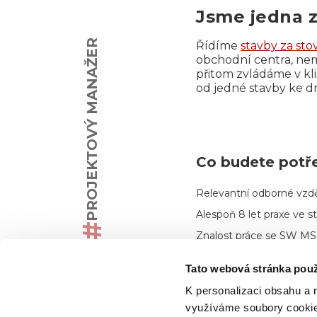
Jsme jedna z
PROJEKTOVÝ MANAŽER
Řídíme
stavby za sto
obchodní centra, nemo
přitom zvládáme v kl
od jedné stavby ke dr
Co budete potř
Relevantní odborné vzdě
Alespoň 8 let praxe ve s
#
‍Znalost práce se SW MS
ACC, eSD, …
Tato webová stránka použ
Vysoká odbornost a vše
výrobě od projektování a
K personalizaci obsahu a 
norem
využíváme soubory cookie.