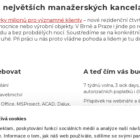
 největších manažerských kancelá
vky milionů pro významné klienty
– nové rezidenční čtvrt
cnice nebo výrobní objekty. V Brně a Praze i jinde po re
idu a bez probdělých nocí. Soustředíme se na konkrétn
uhé. Při práci u nás proto vládne pohoda a lidem je tu d
ebovat
A teď čím vás b
lání
7 týdnů volna, 3 sick days,
autorizačních poplatků i 
tavebnictví
Příspěvek na webináře a šk
 Office, MSProject, ACAD, Dalux,
Náměty na školení jak inte
výroby vítáme … protože
ívá cookies
obecný přehled o stavební
osobní rozvoj
.
ž po realizaci včetně právních
reklam, poskytování funkcí sociálních médií a analýze naší návš
Příspěvek na stravování, 
příspěvek na penzijní pojiš
 Informace o tom, jak náš web používáte, sdílíme se svými par