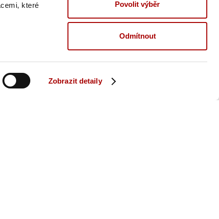
Povolit výběr
acemi, které
Odmítnout
Zobrazit detaily
Zpět na kariéru
ně nás
 jestli by vám u nás