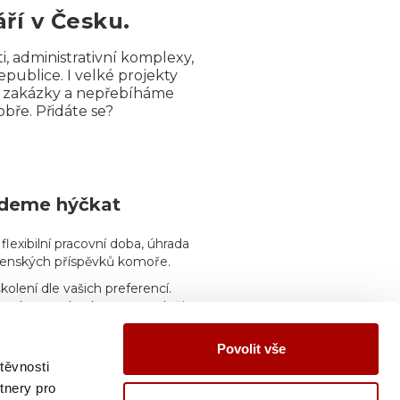
ří v Česku.
i, administrativní komplexy,
publice. I velké projekty
í zakázky a nepřebíháme
obře. Přidáte se?
udeme hýčkat
 flexibilní pracovní doba, úhrada
členských příspěvků komoře.
olení dle vašich preferencí.
rní, externí, exkurze staveb či
 podporujeme
vzdělávání a
Povolit vše
těvnosti
mobil s datovým tarifem,
tění, příspěvky na sport, kulturu
tnery pro